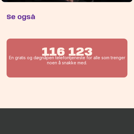
Se også
116 123
En gratis og døgnåpen telefontjeneste for alle som trenger
noen å snakke med.