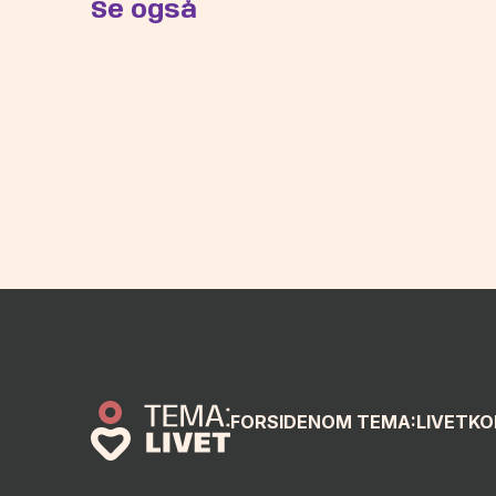
Se også
FORSIDEN
OM TEMA:LIVET
KO