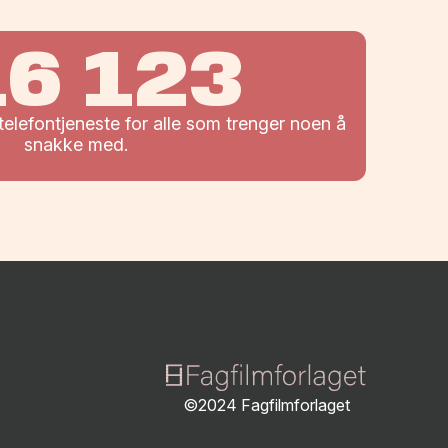
16 123
elefontjeneste for alle som trenger noen å
snakke med.
©2024 Fagfilmforlaget