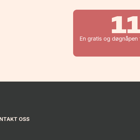
1
En gratis og døgnåpen t
NTAKT OSS