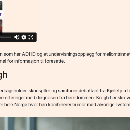
d en som har ADHD og et undervisningsopplegg for mellomtrinne
l for informasjon til foresatte.
gh
redragsholder, skuespiller og samfunnsdebattant fra Kjøllefjord i
gne erfaringer med diagnosen fra barndommen. Krogh har skrev
over hele Norge hvor han kombinerer humor med alvorlige livstem