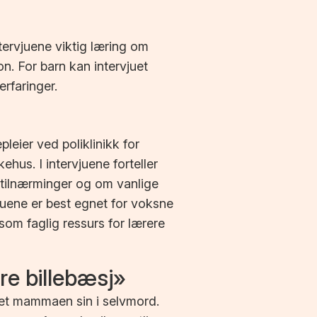
tervjuene viktig læring om
. For barn kan intervjuet
rfaringer.
leier ved poliklinikk for
hus. I intervjuene forteller
 tilnærminger og om vanlige
vjuene er best egnet for voksne
som faglig ressurs for lærere
e billebæsj»
et mammaen sin i selvmord.