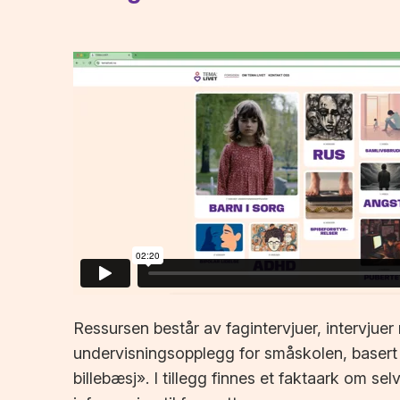
Ressursen består av fagintervjuer, intervjue
undervisningsopplegg for småskolen, baser
billebæsj». I tillegg finnes et faktaark om se